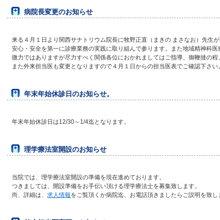
病院長変更のお知らせ
来る４月１日より関西サナトリウム院長に牧野正直（まきの まさなお）先生
安心・安全を第一に診療業務の実践に取り組んで参ります。また地域精神科医
微力ではありますが尽力すべく関係各位におかれましてはご指導、御鞭撻の程
また外来担当医も変更となりますので４月１日からの担当医表でご確認下さい
年末年始休診日のお知らせ。
年末年始休診日は12/30～1/4迄となります。
理学療法室開設のお知らせ
当院では、理学療法室開設の準備を現在進めております。
つきましては、開設準備をお手伝い頂ける理学療法士を募集致します。
尚、詳細は、
求人情報
をご覧頂くか病院迄、お電話頂きましたらご説明を致し