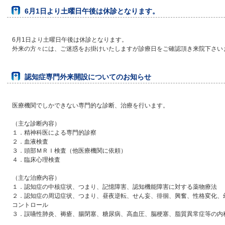
6月1日より土曜日午後は休診となります。
6月1日より土曜日午後は休診となります。
外来の方々には、ご迷惑をお掛けいたしますが診療日をご確認頂き来院下さい
認知症専門外来開設についてのお知らせ
医療機関でしかできない専門的な診断、治療を行います。
（主な診断内容）
１．精神科医による専門的診察
２．血液検査
３．頭部ＭＲＩ検査（他医療機関に依頼）
４．臨床心理検査
（主な治療内容）
１．認知症の中核症状、つまり、記憶障害、認知機能障害に対する薬物療法
２．認知症の周辺症状、つまり、昼夜逆転、せん妄、徘徊、興奮、性格変化、
コントロール
３．誤嚥性肺炎、褥瘡、腸閉塞、糖尿病、高血圧、脳梗塞、脂質異常症等の内